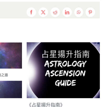
Facebook
X
Reddit
LinkedIn
WhatsApp
Pinterest
《占星揚升指南》