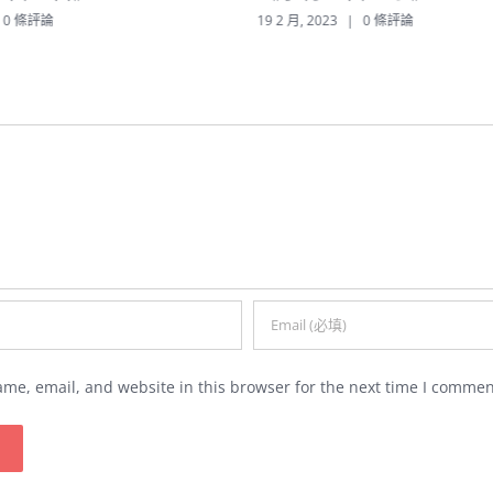
0 條評論
19 2 月, 2023
|
0 條評論
me, email, and website in this browser for the next time I commen