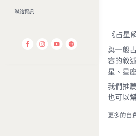
聯絡資訊
《占星
與一般
容的敘
星、星
我們推
也可以
更多的自