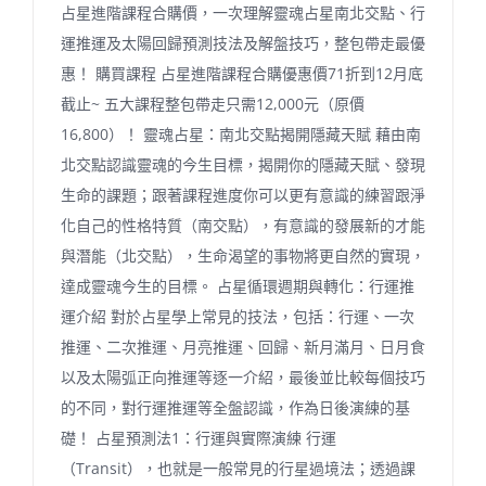
占星進階課程合購價，一次理解靈魂占星南北交點、行
運推運及太陽回歸預測技法及解盤技巧，整包帶走最優
惠！ 購買課程 占星進階課程合購優惠價71折到12月底
截止~ 五大課程整包帶走只需12,000元（原價
16,800）！ 靈魂占星：南北交點揭開隱藏天賦 藉由南
北交點認識靈魂的今生目標，揭開你的隱藏天賦、發現
生命的課題；跟著課程進度你可以更有意識的練習跟淨
化自己的性格特質（南交點），有意識的發展新的才能
與潛能（北交點），生命渴望的事物將更自然的實現，
達成靈魂今生的目標。 占星循環週期與轉化：行運推
運介紹 對於占星學上常見的技法，包括：行運、一次
推運、二次推運、月亮推運、回歸、新月滿月、日月食
以及太陽弧正向推運等逐一介紹，最後並比較每個技巧
的不同，對行運推運等全盤認識，作為日後演練的基
礎！ 占星預測法1：行運與實際演練 行運
（Transit），也就是一般常見的行星過境法；透過課