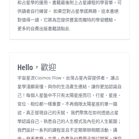
和占星學的運用。書籍最後附上占星課程的學習單，可
供讀者自行練習。 如果您對占星學感興趣，這本書絕
對值得一讀，它將為您提供豐富而獨特的學習體驗。
更多的自費出版書籍請點此
Hello，歡迎
宇宙星流Cosmos Flow，台灣占星內容提供者。 讓占
星學淺顯易懂，與你的生活產生連結，讓你更加認識自
己！每個人星盤中不只有太陽星座而已，行星、星座、
宮位、相位都一樣重要，不再侷限太陽星座的單一描
述，真正發現自己的天賦。 我們聚焦在如何透過占星
學認識自己、熟悉自己的人生模式及內在的人生藍圖；
我們設計一系列的課程並且不定期舉辦相關活動、講
座、發表書籍、文章、免費及付費電子報訂閱等，讓您