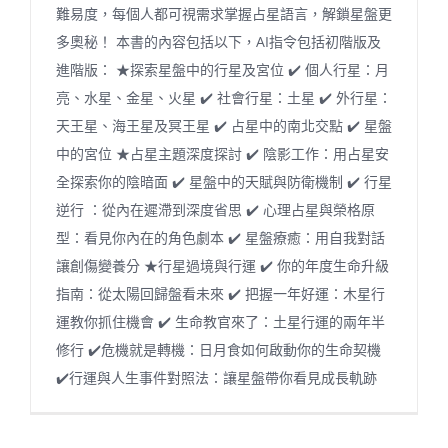
難易度，每個人都可視需求掌握占星語言，解鎖星盤更
多奧秘！ 本書的內容包括以下，AI指令包括初階版及
進階版： ★探索星盤中的行星及宮位 ✔️ 個人行星：月
亮、水星、金星、火星 ✔️ 社會行星：土星 ✔️ 外行星：
天王星、海王星及冥王星 ✔️ 占星中的南北交點 ✔️ 星盤
中的宮位 ★占星主題深度探討 ✔️ 陰影工作：用占星安
全探索你的陰暗面 ✔️ 星盤中的天賦與防衛機制 ✔️ 行星
逆行 ：從內在遲滯到深度省思 ✔️ 心理占星與榮格原
型：看見你內在的角色劇本 ✔️ 星盤療癒：用自我對話
讓創傷變養分 ★行星過境與行運 ✔️ 你的年度生命升級
指南：從太陽回歸盤看未來 ✔️ 把握一年好運：木星行
運教你抓住機會 ✔️ 生命教官來了：土星行運的兩年半
修行 ✔️危機就是轉機：日月食如何啟動你的生命契機
✔️行運與人生事件對照法：讓星盤帶你看見成長軌跡