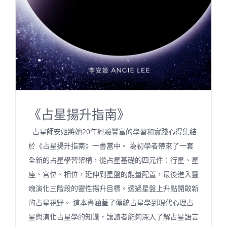
《占星揚升指南》
占星師安姬將她20年經驗豐富的學習和實踐心得集結
於《占星揚升指南》一書當中。 為初學者帶來了一套
全新的占星學習架構，從占星基礎的四元件：行星、星
座、宮位、相位，延伸到星盤的能量配置，最後進入靈
魂演化三階段的靈性揚升目標。透過星盤上升點開啟新
的占星視野。 這本書涵蓋了傳統占星學到現代心理占
星與演化占星學的知識，讓讀者能夠深入了解占星語言