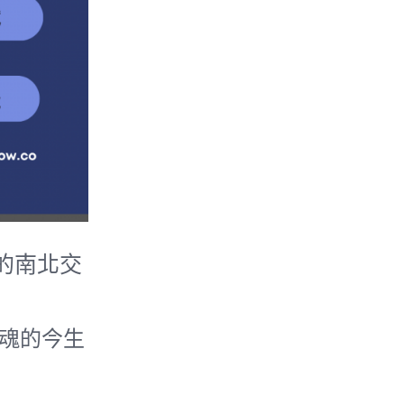
的南北交
魂的今生