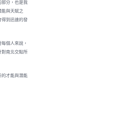
的部分，也是我
潛能與天賦之
會得到迅速的發
對每個人來說，
針對南北交點所
新的才能與潛能