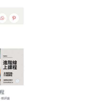
edIn
WhatsApp
Pinterest
程
占星四元件合購優惠
進階課程合
0 條評論
12 3 月, 2015
|
1 條評論
20 2 月, 2023
|
0