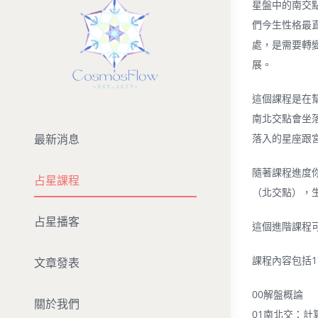
星盤中的南交
們今生性格最
處，是需要轉
展。
這個課程是在
南北交點會坐
落入的星座跟
最新消息
隨著課程進度
占星課程
（北交點），
占星播客
這個進階課程
課程內容包括
文章發表
00解盤概論
關於我們
01南北交：計