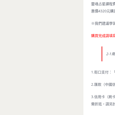
靈魂占星課程
惠價4320元購
※我們建議學
購買完成請填
2-1
1.街口支付：「
2.匯款（中國信託
3.信用卡（刷
需折抵，請另