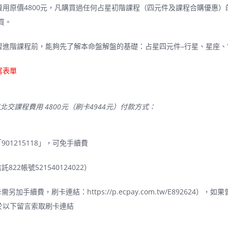
費用原價4800元，凡購買過任何占星初階課程（四元件及課程合購優惠）
買。
習進階課程前，能夠先了解本命盤解盤的基礎：占星四元件–行星、星座、
寫表單
南北交課程費用 4800元（刷卡4944元）付款方式：
901215118」，可免手續費
822帳號521540124022）
卡需另加手續費，刷卡連結：
https://p.ecpay.com.tw/E892624
），如果
於以下留言索取刷卡連結