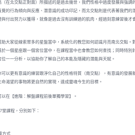
點（在北交點正對面）所描述的是過去幾世，我們性格中過度發展與強調
直覺的行為傾向與反應、潛意識的成功印記，而北交點則是代表著我們的
變與付出努力以獲得，就像是過去沒有訓練過的肌肉，經過刻意練習後才
幫助大家從線索眾多的星盤當中，系統化的教您如何認識月亮南北交點。
落於一個星座跟一個宮位當中，在課程當中也會教您如何查找；同時特別
宮位一一分析，以協助你了解自己的本能及隱藏的潛能與天賦。
你可以更有意識的練習跟淨化自己的性格特質（南交點），有意識的發展
生命渴望的事物將更自然的實現，達成靈魂今生的目標。
可以在【進階：解盤課程前後單獨學習】。
17堂課程，分別如下：
算方式