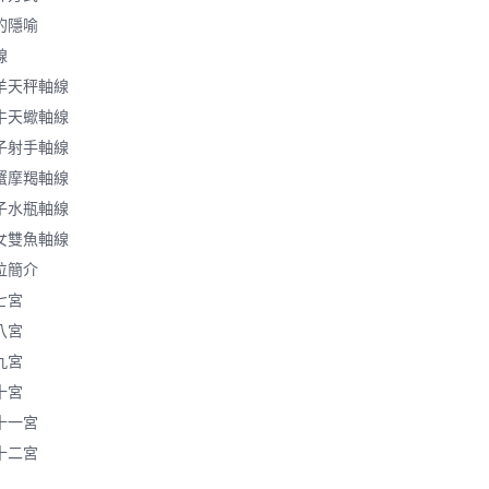
的隱喻
線
羊天秤軸線
牛天蠍軸線
子射手軸線
蟹摩羯軸線
子水瓶軸線
女雙魚軸線
位簡介
七宮
八宮
九宮
十宮
十一宮
十二宮