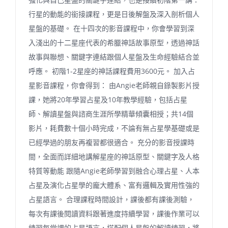
行星的動能的銜接課程，更是日後解盤及深入剖析個人
星盤的基礎。 在十四次的影音課程中，你會學習到深
入淺出的十二星座代表的希臘神話故事原型，透過神話
故事與聯想、關鍵字連結跟個人星盤及生命經驗結合並
呼應。 初階1-2星座的神話課程費用3600元。 加入占
星影音課程，你會得到： 由Angie老師親自錄製影片授
課，她將20年學習占星及10年教學經驗，包括占星
師、解讀星盤與諮商生涯所學精華傾囊相授；共14個
影片，耗費數十個小時完成，不論有無占星學基礎或是
已經學過的朋友再複習都很適合。 充分的影音授課時
間，全面而詳細地講解星座的神話原型、關鍵字及人格
特質等動能 跟隨Angie老師學習到融合心理占星、人本
占星及演化占星學的龐大體系、富有邏輯及實用性強的
占星語言。 合理課程時間設計，課後都有課後測驗，
每次有課後閱讀資料跟著進度持續學習，課後作業可以
練習每堂課的占星語言，搭配個人星盤的解讀練習，將