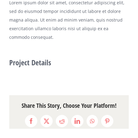
Lorem ipsum dolor sit amet, consectetur adipiscing elit,
sed do eiusmod tempor incididunt ut labore et dolore
關於我們
magna aliqua. Ut enim ad minim veniam, quis nostrud
exercitation ullamco laboris nisi ut aliquip ex ea
聯絡資訊
commodo consequat.
Project Details
Share This Story, Choose Your Platform!
Facebook
X
Reddit
LinkedIn
WhatsApp
Pinterest