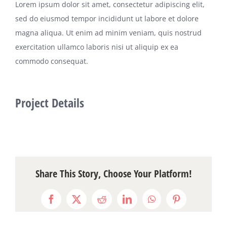
Lorem ipsum dolor sit amet, consectetur adipiscing elit,
sed do eiusmod tempor incididunt ut labore et dolore
關於我們
magna aliqua. Ut enim ad minim veniam, quis nostrud
exercitation ullamco laboris nisi ut aliquip ex ea
聯絡資訊
commodo consequat.
Project Details
Share This Story, Choose Your Platform!
Facebook
X
Reddit
LinkedIn
WhatsApp
Pinterest