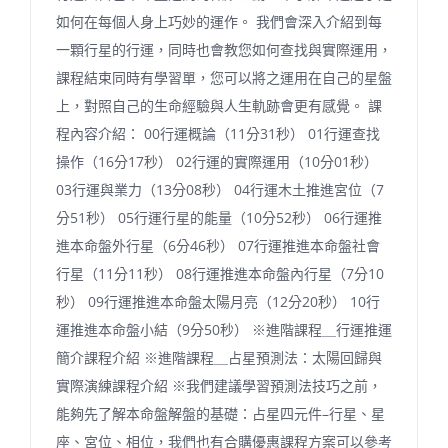
如何在每個人身上巧妙的運作。 我們會深入介紹到每
一顆行星的行運，同時也會教您如何查找與實際運用，
課程結束同時有學習單，您可以將之運用在自己的星盤
上，對照自己的生命經驗與人生軌跡會更有感覺。 課
程內容介紹： 00行運概論（11分31秒） 01行運查找
操作（16分17秒） 02行運的實際運用（10分01秒）
03行運與業力（13分08秒） 04行運木土推進宮位（7
分51秒） 05行運行星的能量（10分52秒） 06行運推
進本命盤外行星（6分46秒） 07行運推進本命盤社會
行星（11分11秒） 08行運推進本命盤內行星（7分10
秒） 09行運推進本命盤太陽月亮（12分20秒） 10行
運推進本命盤小結（9分50秒） ※進階課程＿行運推運
簡介課程介紹 ※進階課程＿占星預測法：太陽回歸與
實際演練課程介紹 ※我們建議學習預測法技巧之前，
能夠先了解本命盤解盤的基礎：占星四元件–行星、星
座、宮位、相位，我們也有合購優惠課程方案可以參考