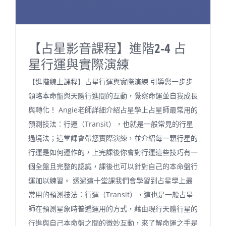
【占星影音課程】進階2-4 占
星行運與實際演練
【進階線上課程】占星行運與實際演練 引導您一步步
領略本命盤與天體行進間的互動，覺察命運並自我成長
與轉化！ Angie老師詳細介紹占星學上占星師最常用的
預測技法：行運（Transit），也就是一般常見的行星
過境法；這堂課會帶您實際演練，並介紹每一顆行星的
行運是如何運作的，上完課後你會對行運這些技巧有一
個全盤且完整的認識，課後也可以針對自己的本命盤行
運加以練習。 透過這十堂課我們會學習到占星學上最
常用的預測技法：行運（Transit），這也是一般占星
師在預測星象時普遍運用的方式，藉由現行天體行星的
行進與自己本命盤之間的微妙互動，來了解命運之手是