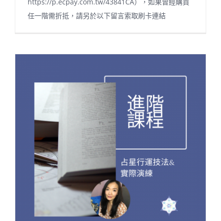
https://p.ecpay.com.tw/43841CA），如果曾經購買
任一階需折抵，請另於以下留言索取刷卡連結