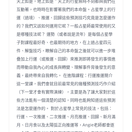
天上如是，地上如是＂天上的行星無時不刻都與我們在
互動著，也時時在影響著我們的本命盤。占星學上的行
運（過境）、推運、回歸這些預測技巧究竟是怎麼運作
的？我們又該如何運用它呢？一般占星師最常使用的又
是哪種技法呢？ 運勢（或者說是流年）是每個占星學
子對課程最好奇、也最期待的地方，在上過占星四元
件、解盤技巧，瞭解自己的本命盤之後就可以進一步堆
疊加上行運（或推運、回歸）來推測即將發生的事情進
而帶動自我內心的成長與轉變、理解事件背後發生的意
義，最終帶來自我轉化。 在進階課程：行運推運簡介
這一堂課，我們會就目前最常見的幾種預測技巧作介紹
（下一堂才會有實際演練），主要是為了讓大家對於這
些方法能有一個清楚的認知，同時也能夠知道這些預測
法是怎麼運作的。 對於占星學上常見的技法，包括：
行運、一次推運、二次推運、月亮推運、回歸、新月滿
月、日月食以及太陽弧正向推運等，Angie老師都會逐