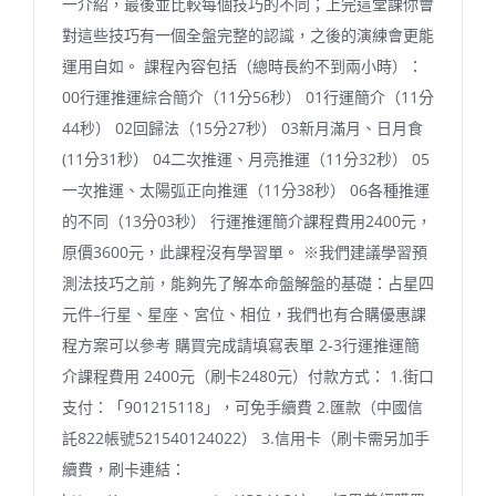
一介紹，最後並比較每個技巧的不同；上完這堂課你會
對這些技巧有一個全盤完整的認識，之後的演練會更能
運用自如。 課程內容包括（總時長約不到兩小時）：
00行運推運綜合簡介（11分56秒） 01行運簡介（11分
44秒） 02回歸法（15分27秒） 03新月滿月、日月食
(11分31秒） 04二次推運、月亮推運（11分32秒） 05
一次推運、太陽弧正向推運（11分38秒） 06各種推運
的不同（13分03秒） 行運推運簡介課程費用2400元，
原價3600元，此課程沒有學習單。 ※我們建議學習預
測法技巧之前，能夠先了解本命盤解盤的基礎：占星四
元件–行星、星座、宮位、相位，我們也有合購優惠課
程方案可以參考 購買完成請填寫表單 2-3行運推運簡
介課程費用 2400元（刷卡2480元）付款方式： 1.街口
支付：「901215118」，可免手續費 2.匯款（中國信
託822帳號521540124022） 3.信用卡（刷卡需另加手
續費，刷卡連結：